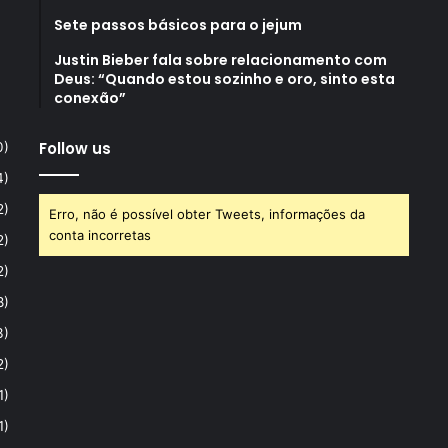
Sete passos básicos para o jejum
Justin Bieber fala sobre relacionamento com
Deus: “Quando estou sozinho e oro, sinto esta
conexão”
Follow us
0)
4)
2)
Erro, não é possível obter Tweets, informações da
conta incorretas
2)
2)
8)
3)
2)
1)
1)