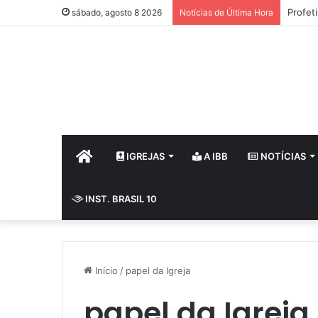
Profet
sábado, agosto 8 2026
Notícias de Última Hora
HOME
IGREJAS
A IBB
NOTÍCIAS
INST. BRASIL 10
Início
/
papel da Igreja
papel da Igreja