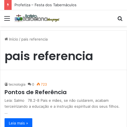
Profetiza – Festa dos Tabernáculos
Menu
P
p
Início
/
pais referencia
pais referencia
tecnologia
0
723
Pontos de Referência
Leia: Salmo 78.2-8 Pais e mães, se não cuidarem, acabam
terceirizando a educação e a instrução espiritual dos seus filhos.
…
Leia mais »