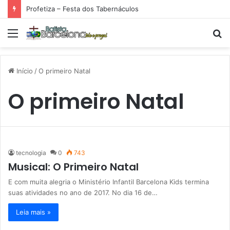
Profetiza – Festa dos Tabernáculos
Menu
P
p
Início
/
O primeiro Natal
O primeiro Natal
tecnologia
0
743
Musical: O Primeiro Natal
E com muita alegria o Ministério Infantil Barcelona Kids termina
suas atividades no ano de 2017. No dia 16 de…
Leia mais »