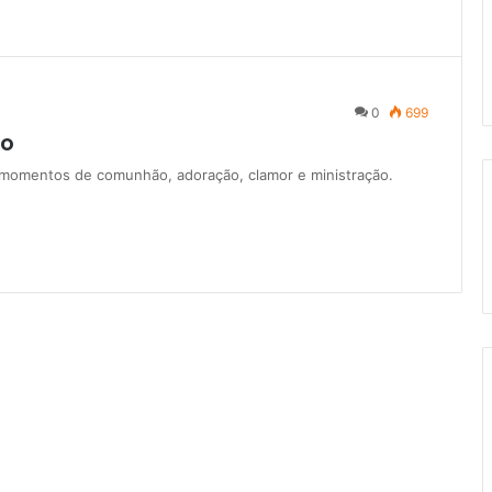
0
699
ro
 momentos de comunhão, adoração, clamor e ministração.