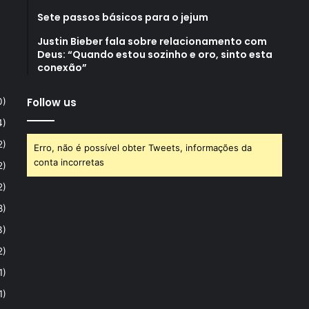
Sete passos básicos para o jejum
Justin Bieber fala sobre relacionamento com
Deus: “Quando estou sozinho e oro, sinto esta
conexão”
Follow us
0)
4)
2)
Erro, não é possível obter Tweets, informações da
conta incorretas
2)
2)
8)
3)
2)
1)
1)