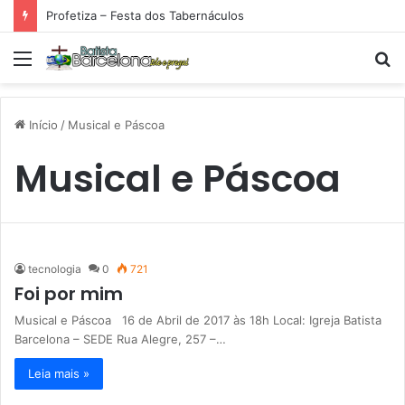
Profetiza – Festa dos Tabernáculos
Menu
P
p
Início
/
Musical e Páscoa
Musical e Páscoa
tecnologia
0
721
Foi por mim
Musical e Páscoa 16 de Abril de 2017 às 18h Local: Igreja Batista
Barcelona – SEDE Rua Alegre, 257 –…
Leia mais »