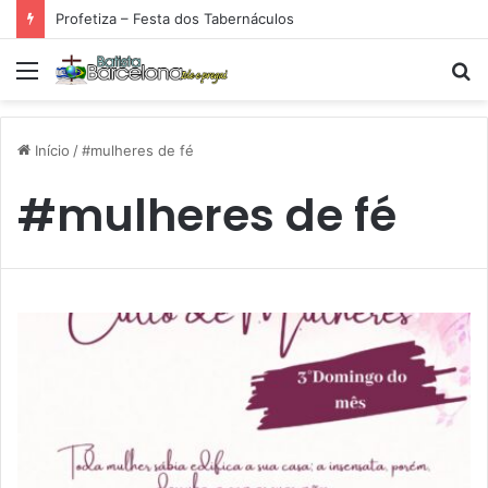
Profetiza – Festa dos Tabernáculos
Menu
P
p
Início
/
#mulheres de fé
#mulheres de fé