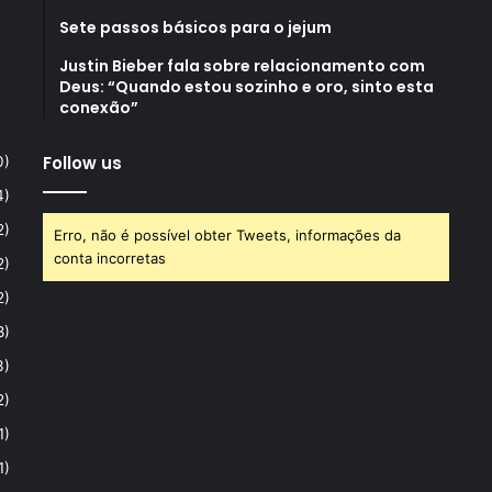
Sete passos básicos para o jejum
Justin Bieber fala sobre relacionamento com
Deus: “Quando estou sozinho e oro, sinto esta
conexão”
Follow us
0)
4)
2)
Erro, não é possível obter Tweets, informações da
conta incorretas
2)
2)
8)
3)
2)
1)
1)