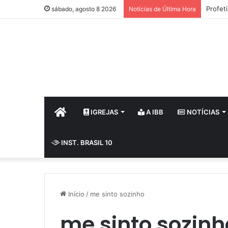
Profet
sábado, agosto 8 2026
Notícias de Última Hora
HOME
IGREJAS
A IBB
NOTÍCIAS
INST. BRASIL 10
Início
/
me sinto sozinho
me sinto sozinh