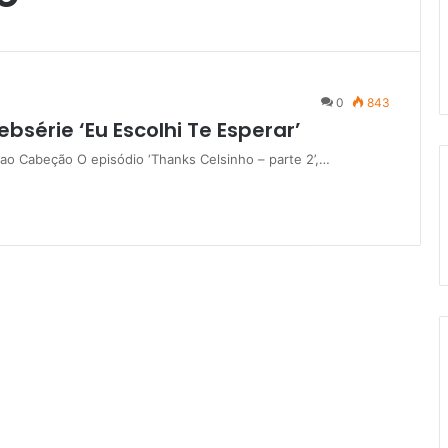
0
843
bsérie ‘Eu Escolhi Te Esperar’
 ao Cabeção O episódio ‘Thanks Celsinho – parte 2’,…