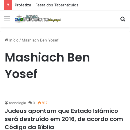
Profetiza – Festa dos Tabernáculos
Menu
P
p
Início
/
Mashiach Ben Yosef
Mashiach Ben
Yosef
tecnologia
0
817
Judeus apontam que Estado Islâmico
será destruído em 2016, de acordo com
Código da Bíblia