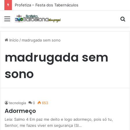
Profetiza – Festa dos Tabernáculos
Menu
P
p
Início
/
madrugada sem sono
madrugada sem
sono
tecnologia
0
653
Adormeço
Leia: Salmo 4 Em paz me deito e logo adormeço, pois só tu,
Senhor, me fazes viver em segurança (Sl…