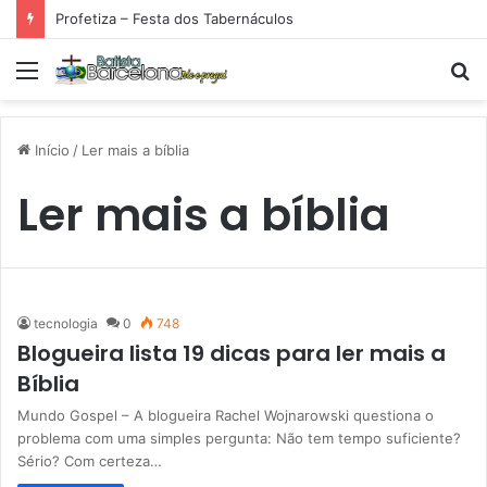
Profetiza – Festa dos Tabernáculos
Menu
P
p
Início
/
Ler mais a bíblia
Ler mais a bíblia
tecnologia
0
748
Blogueira lista 19 dicas para ler mais a
Bíblia
Mundo Gospel – A blogueira Rachel Wojnarowski questiona o
problema com uma simples pergunta: Não tem tempo suficiente?
Sério? Com certeza…