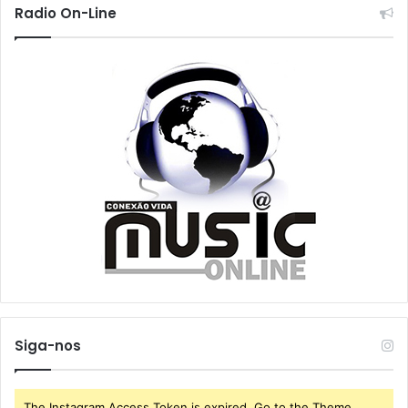
Radio On-Line
Siga-nos
The Instagram Access Token is expired, Go to the Theme