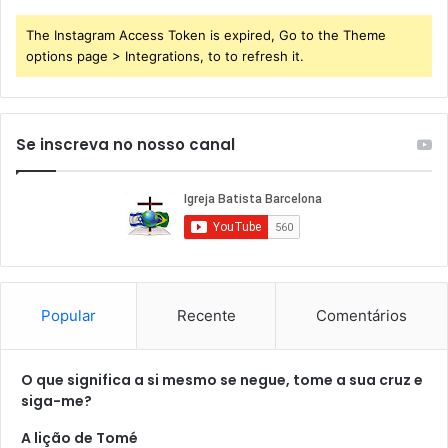
The Instagram Access Token is expired, Go to the Theme
options page > Integrations, to to refresh it.
Se inscreva no nosso canal
Popular
Recente
Comentários
O que significa a si mesmo se negue, tome a sua cruz e
siga-me?
A lição de Tomé