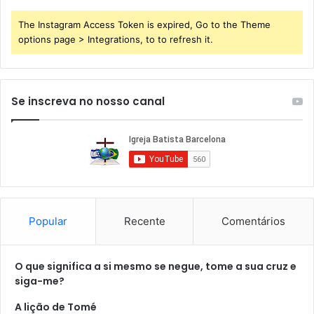
The Instagram Access Token is expired, Go to the Theme
options page > Integrations, to to refresh it.
Se inscreva no nosso canal
Popular
Recente
Comentários
O que significa a si mesmo se negue, tome a sua cruz e
siga-me?
A lição de Tomé