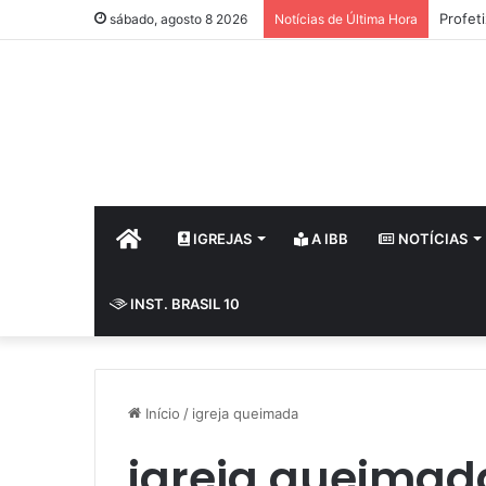
Profet
sábado, agosto 8 2026
Notícias de Última Hora
HOME
IGREJAS
A IBB
NOTÍCIAS
INST. BRASIL 10
Início
/
igreja queimada
igreja queimad