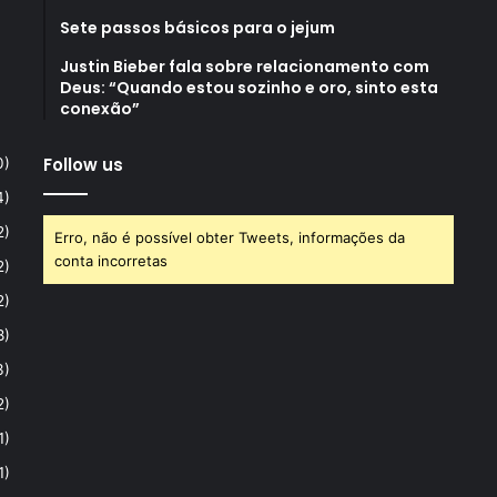
Sete passos básicos para o jejum
Justin Bieber fala sobre relacionamento com
Deus: “Quando estou sozinho e oro, sinto esta
conexão”
Follow us
0)
4)
2)
Erro, não é possível obter Tweets, informações da
conta incorretas
2)
2)
8)
3)
2)
1)
1)