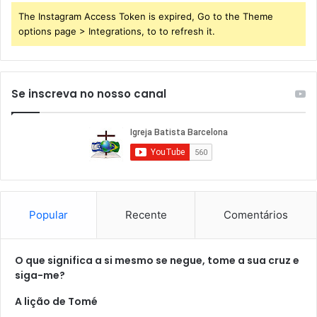
The Instagram Access Token is expired, Go to the Theme
options page > Integrations, to to refresh it.
Se inscreva no nosso canal
Popular
Recente
Comentários
O que significa a si mesmo se negue, tome a sua cruz e
siga-me?
A lição de Tomé