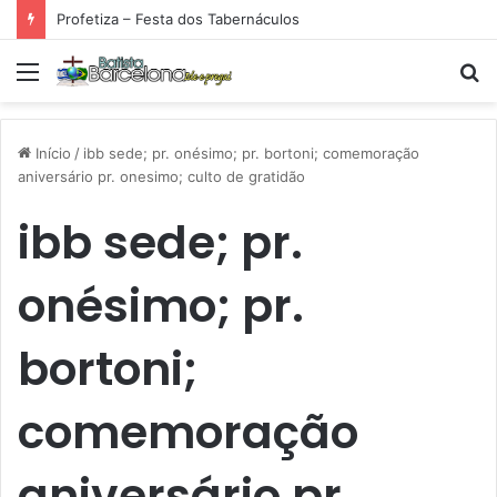
Profetiza – Festa dos Tabernáculos
Menu
P
p
Início
/
ibb sede; pr. onésimo; pr. bortoni; comemoração
aniversário pr. onesimo; culto de gratidão
ibb sede; pr.
onésimo; pr.
bortoni;
comemoração
aniversário pr.