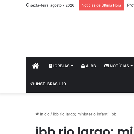
Pro
sexta-feira, agosto 7 2026
Notícias de Última Hora
HOME
IGREJAS
A IBB
NOTÍCIAS
INST. BRASIL 10
Início
/
ibb rio largo; ministério infantil ibb
ibb rio largo; mi