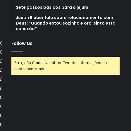
Sete passos básicos para o jejum
Justin Bieber fala sobre relacionamento com
Deus: “Quando estou sozinho e oro, sinto esta
conexão”
Follow us
0)
4)
2)
Erro, não é possível obter Tweets, informações da
conta incorretas
2)
2)
8)
3)
2)
1)
1)