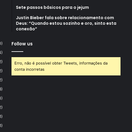
Sete passos básicos para o jejum
Justin Bieber fala sobre relacionamento com
Deus: “Quando estou sozinho e oro, sinto esta
conexão”
Follow us
0)
4)
2)
Erro, não é possível obter Tweets, informações da
conta incorretas
2)
2)
8)
3)
2)
1)
1)