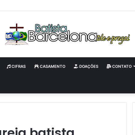
 Anos IBB e Batismo
CIFRAS
CASAMENTO
DOAÇÕES
CONTATO
igreja batista