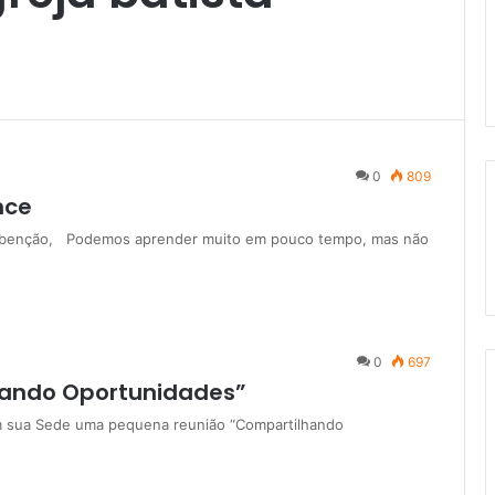
0
809
nce
a benção, Podemos aprender muito em pouco tempo, mas não
0
697
lhando Oportunidades”
 em sua Sede uma pequena reunião “Compartilhando