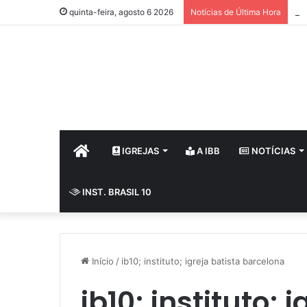
64
quinta-feira, agosto 6 2026
Notícias de Última Hora
HOME
IGREJAS
A IBB
NOTÍCIAS
INST. BRASIL 10
Início
/
ib10; instituto; igreja batista barcelona
ib10; instituto; 