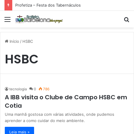
Profetiza – Festa dos Tabernáculos
Menu
P
p
Início
/
HSBC
HSBC
tecnologia
0
786
A IBB visita o Clube de Campo HSBC em
Cotia
Uma manhã gostosa com várias atividades, onde pudemos
aprender a como cuidar do meio ambiente.
Leia mais »