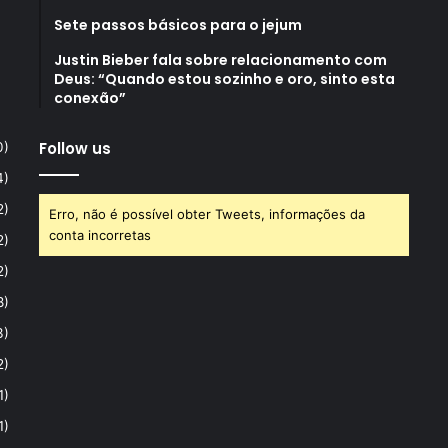
Sete passos básicos para o jejum
Justin Bieber fala sobre relacionamento com
Deus: “Quando estou sozinho e oro, sinto esta
conexão”
Follow us
0)
4)
2)
Erro, não é possível obter Tweets, informações da
conta incorretas
2)
2)
8)
3)
2)
1)
1)