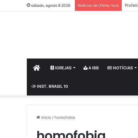
Profet
sábado, agosto 8 2026
Notícias de Última Hora
HOME
IGREJAS
A IBB
NOTÍCIAS
INST. BRASIL 10
Início
/
homofobia
homofobia