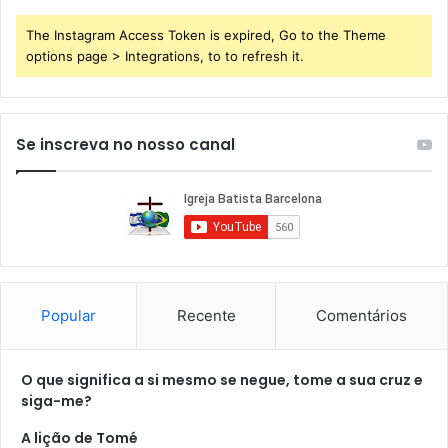
The Instagram Access Token is expired, Go to the Theme
options page > Integrations, to to refresh it.
Se inscreva no nosso canal
Popular
Recente
Comentários
O que significa a si mesmo se negue, tome a sua cruz e
siga-me?
A lição de Tomé