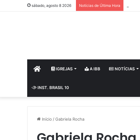
64 Ano
sábado, agosto 8 2026
Notícias de Última Hora
HOME
IGREJAS
A IBB
NOTÍCIAS
INST. BRASIL 10
Início
/
Gabriela Rocha
Gabriela Rocha