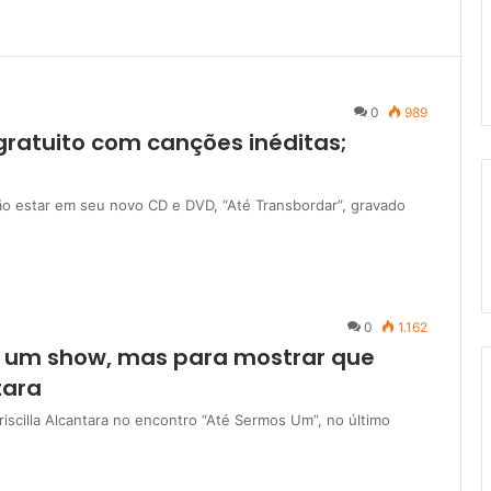
0
989
 gratuito com canções inéditas;
ão estar em seu novo CD e DVD, “Até Transbordar”, gravado
0
1.162
a um show, mas para mostrar que
tara
riscilla Alcantara no encontro “Até Sermos Um”, no último