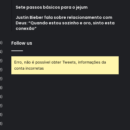
Sete passos básicos para o jejum
Justin Bieber fala sobre relacionamento com
Deus: “Quando estou sozinho e oro, sinto esta
conexão”
Follow us
0)
4)
2)
Erro, não é possível obter Tweets, informações da
conta incorretas
2)
2)
8)
3)
2)
1)
1)