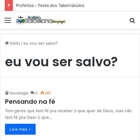
Profetiza – Festa dos Tabernáculos
Menu
P
p
Início
/
eu vou ser salvo?
eu vou ser salvo?
tecnologia
0
661
Pensando na fé
Tem gente que tem fé pra receber o que quer de Deus, mas não
tem fé pra fazer o que…
Leia mais »