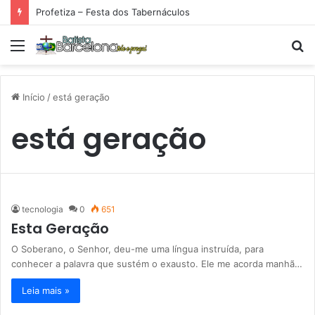
Profetiza – Festa dos Tabernáculos
Menu
P
p
Início
/
está geração
está geração
tecnologia
0
651
Esta Geração
O Soberano, o Senhor, deu-me uma língua instruída, para
conhecer a palavra que sustém o exausto. Ele me acorda manhã…
Leia mais »