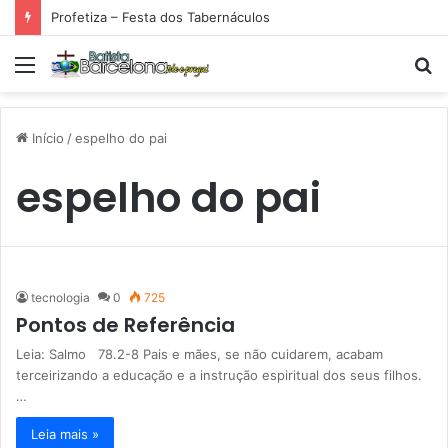
Profetiza – Festa dos Tabernáculos
Menu
P
p
Início
/
espelho do pai
espelho do pai
tecnologia
0
725
Pontos de Referência
Leia: Salmo 78.2-8 Pais e mães, se não cuidarem, acabam
terceirizando a educação e a instrução espiritual dos seus filhos.
…
Leia mais »