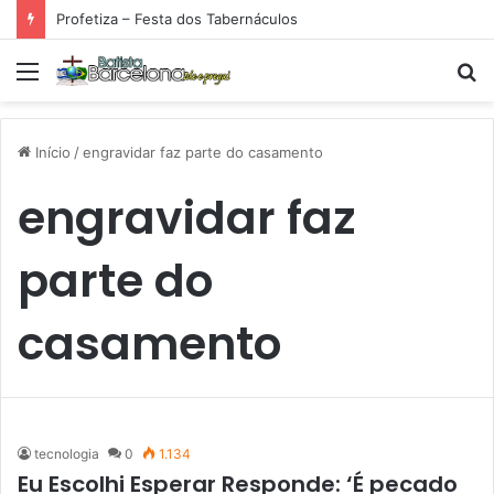
Profetiza – Festa dos Tabernáculos
Menu
P
p
Início
/
engravidar faz parte do casamento
engravidar faz
parte do
casamento
tecnologia
0
1.134
Eu Escolhi Esperar Responde: ‘É pecado