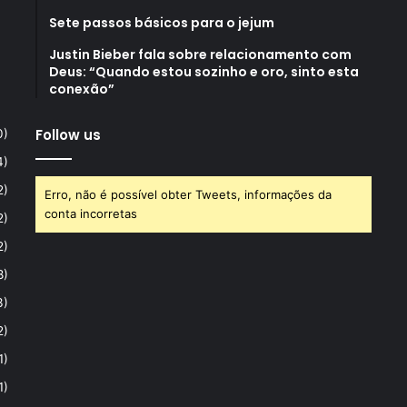
Sete passos básicos para o jejum
Justin Bieber fala sobre relacionamento com
Deus: “Quando estou sozinho e oro, sinto esta
conexão”
Follow us
0)
4)
2)
Erro, não é possível obter Tweets, informações da
conta incorretas
2)
2)
8)
3)
2)
1)
1)