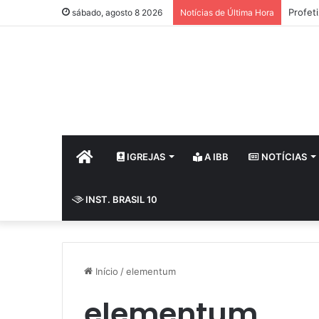
Profet
sábado, agosto 8 2026
Notícias de Última Hora
HOME
IGREJAS
A IBB
NOTÍCIAS
INST. BRASIL 10
Início
/
elementum
elementum