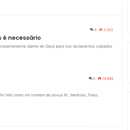
0
3.393
 é necessário
 constantemente diante de Deus para nos declararmos culpados
0
13.655
é foi tido como um homem de pouca fé, medroso, fraco,