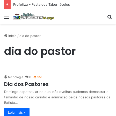
Profetiza – Festa dos Tabernáculos
Menu
P
p
Início
/
dia do pastor
dia do pastor
tecnologia
0
951
Dia dos Pastores
Domingo espetacular no qual nós ovelhas pudemos demostrar o
tamanho de nosso carinho e admiração pelos nossos pastores da
Batista…
Leia mais »