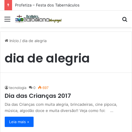
Profetiza – Festa dos Tabernáculos
Menu
P
p
Início
/
dia de alegria
dia de alegria
tecnologia
0
697
Dia das Crianças 2017
Dia das Crianças com muita alegria, brincadeiras, cine pipoca,
música, algodão doce e muita diversão!! Veja como foi: …
Leia mais »