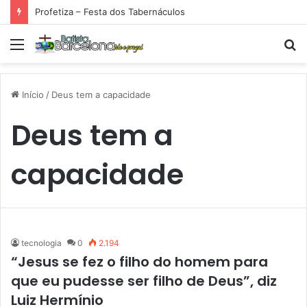
Profetiza – Festa dos Tabernáculos
Menu
P
p
Início
/
Deus tem a capacidade
Deus tem a
capacidade
tecnologia
0
2.194
“Jesus se fez o filho do homem para
que eu pudesse ser filho de Deus”, diz
Luiz Hermínio