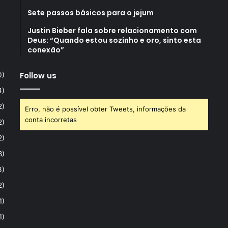
Sete passos básicos para o jejum
Justin Bieber fala sobre relacionamento com
Deus: “Quando estou sozinho e oro, sinto esta
conexão”
Follow us
0)
4)
2)
Erro, não é possível obter Tweets, informações da
conta incorretas
2)
2)
8)
3)
2)
1)
1)