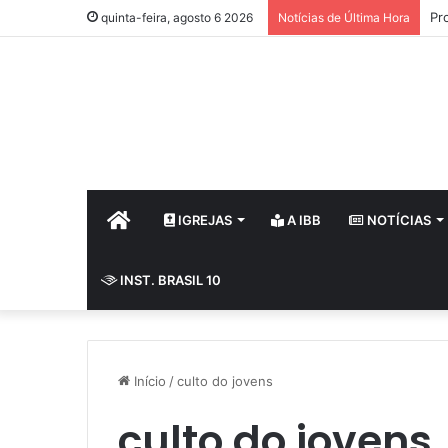
Pr
quinta-feira, agosto 6 2026
Notícias de Última Hora
HOME
IGREJAS
A IBB
NOTÍCIAS
INST. BRASIL 10
Início
/
culto do jovens
culto do jovens