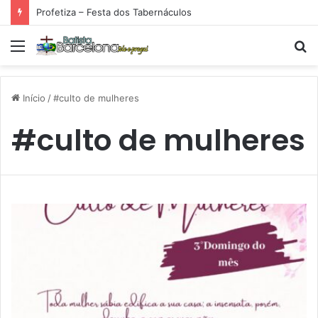
Profetiza – Festa dos Tabernáculos
Menu
P
p
Início
/
#culto de mulheres
#culto de mulheres