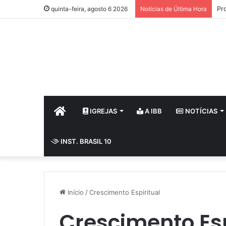
Pr
quinta-feira, agosto 6 2026
Notícias de Última Hora
HOME
IGREJAS
A IBB
NOTÍCIAS
INST. BRASIL 10
Início
/
Crescimento Espiritual
Crescimento Esp