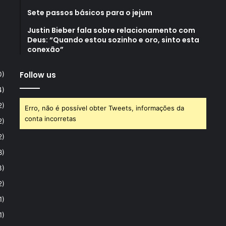
Sete passos básicos para o jejum
Justin Bieber fala sobre relacionamento com
Deus: “Quando estou sozinho e oro, sinto esta
conexão”
Follow us
0)
4)
2)
Erro, não é possível obter Tweets, informações da
conta incorretas
2)
2)
8)
3)
2)
1)
1)