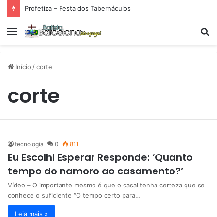
Profetiza – Festa dos Tabernáculos
Menu
P
p
Início
/
corte
corte
tecnologia
0
811
Eu Escolhi Esperar Responde: ‘Quanto
tempo do namoro ao casamento?’
Vídeo – O importante mesmo é que o casal tenha certeza que se
conhece o suficiente “O tempo certo para…
Leia mais »