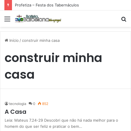
Profetiza – Festa dos Tabernáculos
Menu
P
p
Início
/
construir minha casa
construir minha
casa
tecnologia
0
852
A Casa
Leia: Mateus 7.24-29 Descobri que não há nada melhor para o
homem do que ser feliz e praticar o bem…