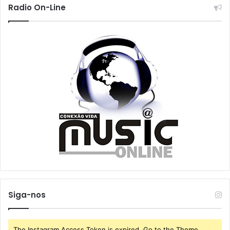
Radio On-Line
Siga-nos
The Instagram Access Token is expired, Go to the Theme