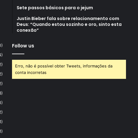
Sete passos básicos para o jejum
Justin Bieber fala sobre relacionamento com
Deus: “Quando estou sozinho e oro, sinto esta
conexão”
Follow us
0)
4)
2)
Erro, não é possível obter Tweets, informações da
conta incorretas
2)
2)
8)
3)
2)
1)
1)