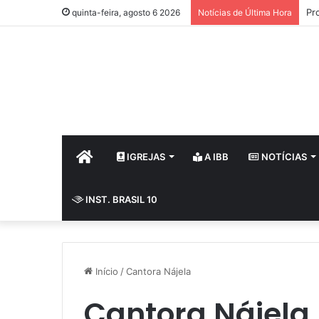
Pr
quinta-feira, agosto 6 2026
Notícias de Última Hora
HOME
IGREJAS
A IBB
NOTÍCIAS
INST. BRASIL 10
Início
/
Cantora Nájela
Cantora Nájela