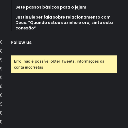
Sete passos básicos para o jejum
Justin Bieber fala sobre relacionamento com
Deus: “Quando estou sozinho e oro, sinto esta
conexão”
Follow us
0)
4)
2)
Erro, não é possível obter Tweets, informações da
conta incorretas
2)
2)
8)
3)
2)
1)
1)