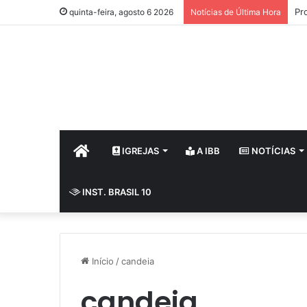
Pr
quinta-feira, agosto 6 2026
Notícias de Última Hora
HOME
IGREJAS
A IBB
NOTÍCIAS
INST. BRASIL 10
Início
/
candeia
candeia