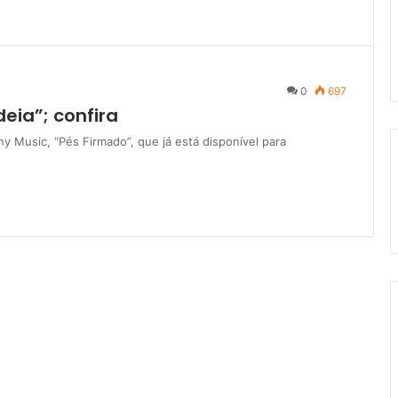
0
697
eia”; confira
y Music, “Pés Firmado”, que já está disponível para