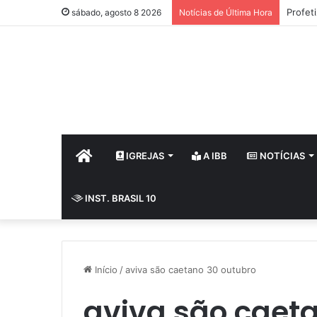
Profet
sábado, agosto 8 2026
Notícias de Última Hora
HOME
IGREJAS
A IBB
NOTÍCIAS
INST. BRASIL 10
Início
/
aviva são caetano 30 outubro
aviva são caet