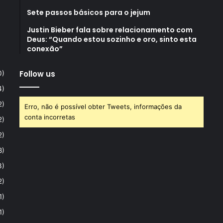
Sete passos básicos para o jejum
Justin Bieber fala sobre relacionamento com
Deus: “Quando estou sozinho e oro, sinto esta
conexão”
Follow us
0)
4)
2)
Erro, não é possível obter Tweets, informações da
conta incorretas
2)
2)
8)
3)
2)
1)
1)