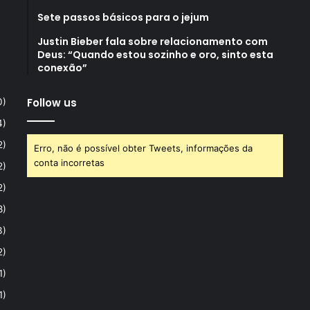
Sete passos básicos para o jejum
Justin Bieber fala sobre relacionamento com
Deus: “Quando estou sozinho e oro, sinto esta
conexão”
Follow us
0)
4)
2)
Erro, não é possível obter Tweets, informações da
conta incorretas
2)
2)
8)
3)
2)
1)
1)