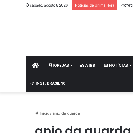
Profet
sábado, agosto 8 2026
Notícias de Última Hora
HOME
IGREJAS
A IBB
NOTÍCIAS
INST. BRASIL 10
Início
/
anjo da guarda
anjo da guarda