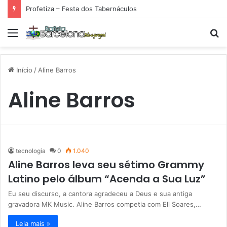
Profetiza – Festa dos Tabernáculos
Menu
P
p
Início
/
Aline Barros
Aline Barros
tecnologia
0
1.040
Aline Barros leva seu sétimo Grammy
Latino pelo álbum “Acenda a Sua Luz”
Eu seu discurso, a cantora agradeceu a Deus e sua antiga
gravadora MK Music. Aline Barros competia com Eli Soares,…
Leia mais »