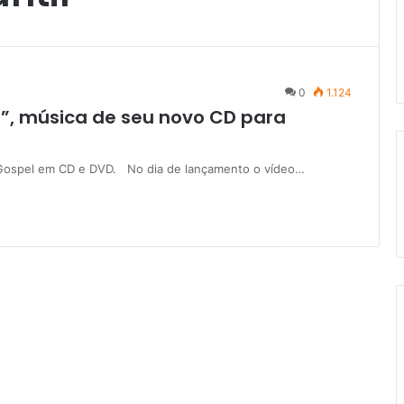
0
1.124
o”, música de seu novo CD para
ic Gospel em CD e DVD. No dia de lançamento o vídeo…