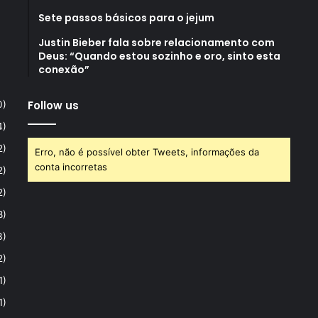
Sete passos básicos para o jejum
Justin Bieber fala sobre relacionamento com
Deus: “Quando estou sozinho e oro, sinto esta
conexão”
Follow us
0)
4)
2)
Erro, não é possível obter Tweets, informações da
conta incorretas
2)
2)
8)
3)
2)
1)
1)