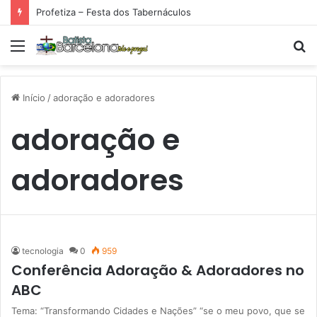
Profetiza – Festa dos Tabernáculos
Menu
P
p
Início
/
adoração e adoradores
adoração e
adoradores
tecnologia
0
959
Conferência Adoração & Adoradores no
ABC
Tema: “Transformando Cidades e Nações” “se o meu povo, que se