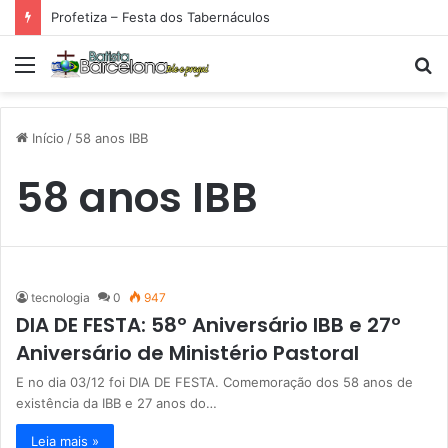
Profetiza – Festa dos Tabernáculos
Menu
P
p
Início
/
58 anos IBB
58 anos IBB
tecnologia
0
947
DIA DE FESTA: 58º Aniversário IBB e 27º
Aniversário de Ministério Pastoral
E no dia 03/12 foi DIA DE FESTA. Comemoração dos 58 anos de
existência da IBB e 27 anos do…
Leia mais »