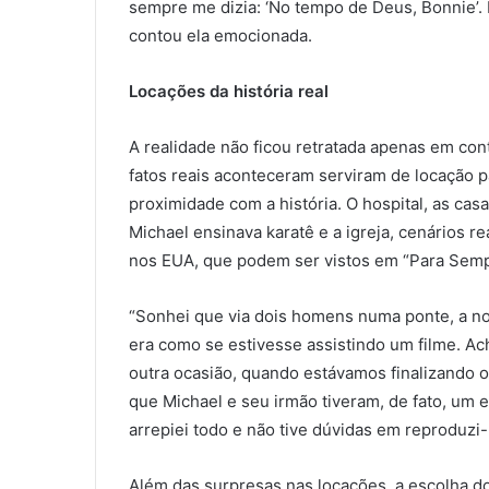
sempre me dizia: ‘No tempo de Deus, Bonnie’. E
contou ela emocionada.
Locações da história real
A realidade não ficou retratada apenas em cont
fatos reais aconteceram serviram de locação 
proximidade com a história. O hospital, as cas
Michael ensinava karatê e a igreja, cenários r
nos EUA, que podem ser vistos em “Para Semp
“Sonhei que via dois homens numa ponte, a noit
era como se estivesse assistindo um filme. Ac
outra ocasião, quando estávamos finalizando 
que Michael e seu irmão tiveram, de fato, um 
arrepiei todo e não tive dúvidas em reproduzi-l
Além das surpresas nas locações, a escolha d