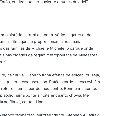
ntão, eu tive que ser paciente e nunca duvidei”,
ar a história central do longa. Vários lugares onde
para as filmagens e proporcionam ainda mais
as das famílias de Michael e Michele, o parque onde
eais nas cidades da região metropolitana de Minessota,
re”.
e, na chuva. O sonho tinha efeitos de edição, ou seja,
hei que pudesse usar isso. Então acordei e escrevi. Em
o roteiro, sem saber do meu sonho, Bonnie me contou
episódio numa ponte a noite enquanto chovia. Me
a no filme”, contou Linn.
o elenco também foi surpreendente. Stephen A. Bailey,