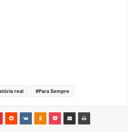
stória real
Para Sempre
Pinterest
Reddit
VK
OK
Pocket
Compartilhar via e-mail
Imprimir