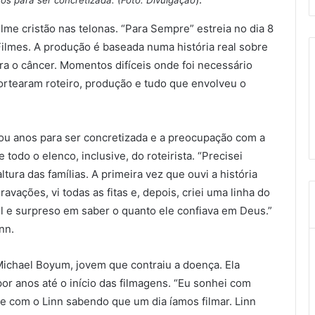
os para ser concretizada. (Foto: Divulgação
ilme cristão nas telonas. “Para Sempre” estreia no dia 8
ilmes. A produção é baseada numa história real sobre
ntra o câncer. Momentos difíceis onde foi necessário
nortearam roteiro, produção e tudo que envolveu o
ou anos para ser concretizada e a preocupação com a
 todo o elenco, inclusive, do roteirista. “Precisei
ltura das famílias. A primeira vez que ouvi a história
ravações, vi todas as fitas e, depois, criei uma linha do
el e surpreso em saber o quanto ele confiava em Deus.”
nn.
chael Boyum, jovem que contraiu a doença. Ela
or anos até o início das filmagens. “Eu sonhei com
te com o Linn sabendo que um dia íamos filmar. Linn