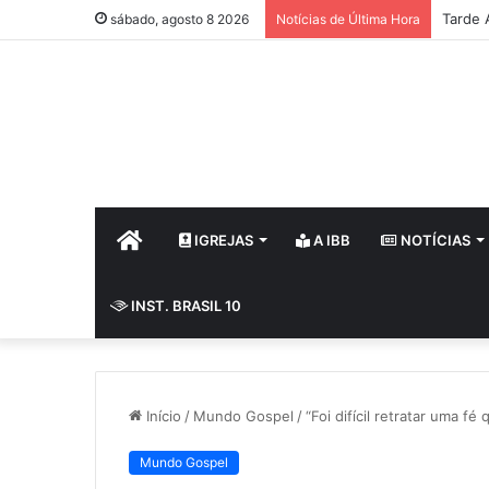
Tarde 
sábado, agosto 8 2026
Notícias de Última Hora
HOME
IGREJAS
A IBB
NOTÍCIAS
INST. BRASIL 10
Início
/
Mundo Gospel
/
“Foi difícil retratar uma fé
Mundo Gospel