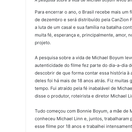
A pesquisa sobre a vida de Michael Boyum levou an
Para encerrar o ano, o Brasil recebe mais um f
de dezembro e será distribuído pela CanZion F
a luta de um casal e sua família na batalha co
muita fé, esperança e, principalmente, amor, 
projeto.
A pesquisa sobre a vida de Michael Boyum lev
autenticidade do filme fez parte do dia-a-dia de
descobrir de que forma contar essa história à a
deles foi há mais de 18 anos atrás. Fiz muitas g
tempo. Fui atraído pela fé inabalável de Micha
disse o produtor, roteirista e diretor Michael Li
Tudo começou com Bonnie Boyum, a mãe de Mi
conheceu Michael Linn e, juntos, trabalharam p
esse filme por 18 anos e trabalhei intensamen