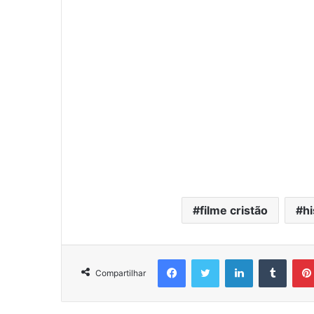
filme cristão
hi
Facebook
Twitter
Linkedin
Tumblr
Compartilhar